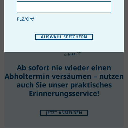
PLZ/Ort
*
© kite_rin, Adobe Stock
AUSWAHL SPEICHERN
Ab sofort nie wieder einen
Abholtermin versäumen – nutzen
auch Sie unser praktisches
Erinnerungs­service!
JETZT ANMELDEN