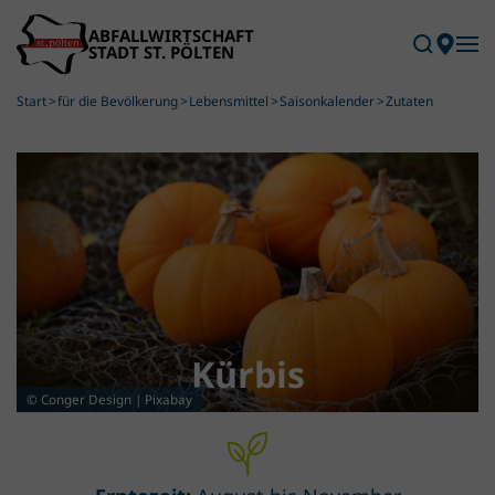
Skip to main content
Start
für die Bevölkerung
Lebensmittel
Saisonkalender
Zutaten
Kürbis
© Conger Design | Pixabay